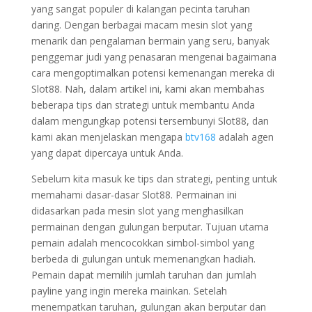
yang sangat populer di kalangan pecinta taruhan
daring. Dengan berbagai macam mesin slot yang
menarik dan pengalaman bermain yang seru, banyak
penggemar judi yang penasaran mengenai bagaimana
cara mengoptimalkan potensi kemenangan mereka di
Slot88. Nah, dalam artikel ini, kami akan membahas
beberapa tips dan strategi untuk membantu Anda
dalam mengungkap potensi tersembunyi Slot88, dan
kami akan menjelaskan mengapa
btv168
adalah agen
yang dapat dipercaya untuk Anda.
Sebelum kita masuk ke tips dan strategi, penting untuk
memahami dasar-dasar Slot88. Permainan ini
didasarkan pada mesin slot yang menghasilkan
permainan dengan gulungan berputar. Tujuan utama
pemain adalah mencocokkan simbol-simbol yang
berbeda di gulungan untuk memenangkan hadiah.
Pemain dapat memilih jumlah taruhan dan jumlah
payline yang ingin mereka mainkan. Setelah
menempatkan taruhan, gulungan akan berputar dan