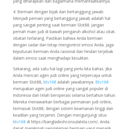
yang diharapkan dan bagaimana memanfaatkannya.
4. Bermain dengan bijak dan bertanggung jawab:
Menjadi pemain yang bertanggung jawab adalah hal
yang sangat penting saat bermain Slot88. Jangan
pernah main judi di bawah pengaruh alkohol atau obat-
obatan terlarang. Pastikan bahwa Anda bermain
dengan sadar dan tetap mengontrol emosi Anda. Jaga
keputusan bermain Anda rasional dan hindari terjebak
dalam emosi saat menghadapi kesulitan.
Sekarang, ada satu hal lagi yang perlu kita bahas. Jika
Anda mencari agen judi online yang terpercaya untuk
bermain Slot88,
btv168
adalah jawabannya.
Btv168
merupakan agen judi online yang sangat populer di
Indonesia dan telah beroperasi selama bertahun-tahun.
Mereka menawarkan berbagai permainan judi online,
termasuk Slot88, dengan sistem keamanan tinggi dan
keadilan yang terjamin. Dengan mengunjungi situs
btv168
di https://bangladeshconsulatela.com/, Anda
dapat menikmati pengalaman bermain yang menarik