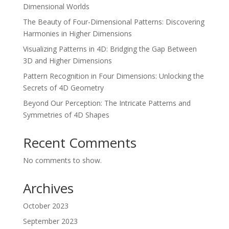
Dimensional Worlds
The Beauty of Four-Dimensional Patterns: Discovering
Harmonies in Higher Dimensions
Visualizing Patterns in 4D: Bridging the Gap Between
3D and Higher Dimensions
Pattern Recognition in Four Dimensions: Unlocking the
Secrets of 4D Geometry
Beyond Our Perception: The Intricate Patterns and
Symmetries of 4D Shapes
Recent Comments
No comments to show.
Archives
October 2023
September 2023